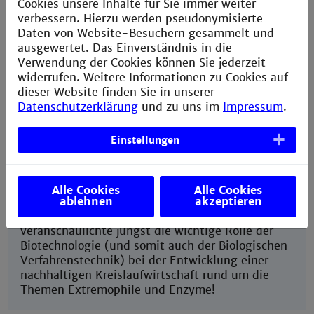
Cookies unsere Inhalte für Sie immer weiter
Sommer
verbessern. Hierzu werden pseudonymisierte
Daten von Website-Besuchern gesammelt und
ausgewertet. Das Einverständnis in die
Verwendung der Cookies können Sie jederzeit
Die Themen der
widerrufen. Weitere Informationen zu Cookies auf
Arbeitsgruppe "Biologische
dieser Website finden Sie in unserer
Foto: Pixabay
Verfahrenstechnik" liegen
Datenschutzerklärung
und zu uns im
Impressum
.
voll im Trend!
Hier geht's zum Beitrag
Einstellungen
Alle Cookies
Alle Cookies
ablehnen
akzeptieren
Das Talk-Format „Karliczek.Impulse“
veranschaulichte jüngst die wichtige Rolle der
Biotechnologie (und somit auch der Biologischen
Verfahrenstechnik) bei der Entwicklung einer
nachhaltigen Kreislaufwirtschaft rund um die
Themen Extremophile und Enzyme!