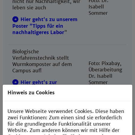
Foto: Dr.
nicht nur Nachhaltigkeit, wir
Isabell
leben sie auch
Sommer
Hier geht's zu unserem
Poster "Tipps für ein
nachhaltigeres Labor
"
Biologische
Verfahrenstechnik stellt
Foto: Pixabay,
Wurmkomposter auf dem
Überarbeitung
Campus auf!
Dr. Isabell
Hier geht's zur
Sommer
Pressenotiz
Hinweis zu Cookies
Nachhaltigkeit in aller
Unsere Webseite verwendet Cookies. Diese haben
Munde!
zwei Funktionen: Zum einen sind sie erforderlich
Foto: Pixabay,
für die grundlegende Funktionalität unserer
Hier geht's zur
Überarbeitung
Website. Zum anderen können wir mit Hilfe der
Dr. Isabell
Pressenotiz