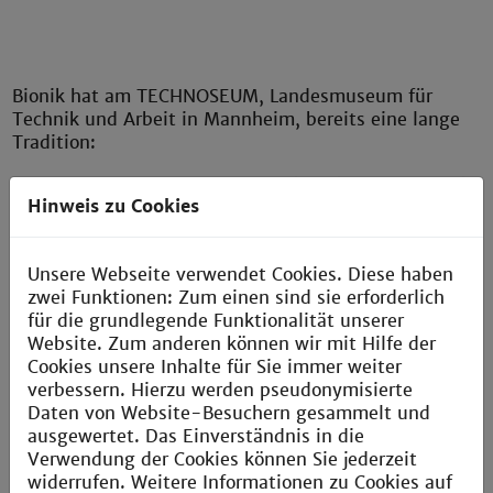
Bionik hat am TECHNOSEUM, Landesmuseum für
Technik und Arbeit in Mannheim, bereits eine lange
Tradition:
Was 1996 unter dem Titel „Bionik, Zukunfts-Technik
Hinweis zu Cookies
lernt von der Natur“ als zeitlich befristete
Sonderausstellung begann, setzte sich als wiederholt
aktualisierte, langjährige Wanderausstellung mit 14
Unsere Webseite verwendet Cookies. Diese haben
Stationen im In- und Ausland fort und ist inzwischen
zwei Funktionen: Zum einen sind sie erforderlich
als zeitlich unbefristete Bionik-Dauerausstellung -
für die grundlegende Funktionalität unserer
übrigens die bislang einzige an einem
Website. Zum anderen können wir mit Hilfe der
deutschsprachigen Museum – angekommen.
Cookies unsere Inhalte für Sie immer weiter
verbessern. Hierzu werden pseudonymisierte
Beim 2. Bionik-Kongress in Baden-Württemberg
Daten von Website-Besuchern gesammelt und
standen Exponate der Ausstellung erstmals auch
ausgewertet. Das Einverständnis in die
unter dem Aspekt von Bionik "begreifen" im
Verwendung der Cookies können Sie jederzeit
Mittelpunkt der Veranstaltung
widerrufen. Weitere Informationen zu Cookies auf