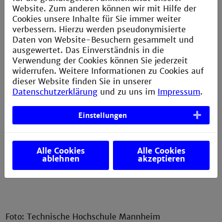
Website. Zum anderen können wir mit Hilfe der
+49 (0) 621 / 292 - 65 55
Cookies unsere Inhalte für Sie immer weiter
t.adrian@th-mannheim.de
verbessern. Hierzu werden pseudonymisierte
www.tbv.hs-mannheim.de
Daten von Website-Besuchern gesammelt und
ausgewertet. Das Einverständnis in die
Anfahrt
Verwendung der Cookies können Sie jederzeit
widerrufen. Weitere Informationen zu Cookies auf
dieser Website finden Sie in unserer
Datenschutzerklärung
und zu uns im
Impressum
.
Einstellungen
Alle Cookies
Alle Cookies
ablehnen
akzeptieren
Foto: Technische Hochschule Mannheim
Foto: Technische Hochschule Mannheim