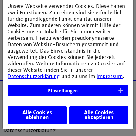
Unsere Webseite verwendet Cookies. Diese haben
Fotos auf dieser Seite und im Film: pixabay bzw.
zwei Funktionen: Zum einen sind sie erforderlich
Institut für Thermische und Biologische
für die grundlegende Funktionalität unserer
Verfahrenstechnik
Website. Zum anderen können wir mit Hilfe der
Cookies unsere Inhalte für Sie immer weiter
verbessern. Hierzu werden pseudonymisierte
Daten von Website-Besuchern gesammelt und
ausgewertet. Das Einverständnis in die
Verwendung der Cookies können Sie jederzeit
widerrufen. Weitere Informationen zu Cookies auf
dieser Website finden Sie in unserer
Datenschutzerklärung
und zu uns im
Impressum
.
Einstellungen
Service
Impressum
Alle Cookies
Alle Cookies
ablehnen
akzeptieren
Erklärung zur Barrierefreiheit
Datenschutzerklärung