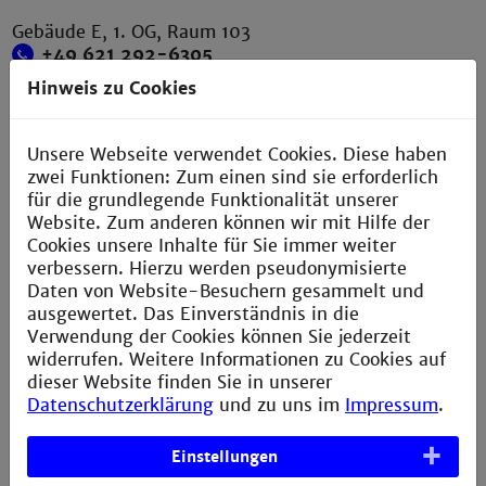
Gebäude E, 1. OG, Raum 103
+49 621 292-6305
+49 621 292-6420
Hinweis zu Cookies
b.landwehr@th-mannheim.de
Unsere Webseite verwendet Cookies. Diese haben
zwei Funktionen: Zum einen sind sie erforderlich
Sprechzeit im WS2526
für die grundlegende Funktionalität unserer
Website. Zum anderen können wir mit Hilfe der
während der Vorlesungszeit:
Cookies unsere Inhalte für Sie immer weiter
montags 10:00 Uhr bis 11:00 Uhr*
verbessern. Hierzu werden pseudonymisierte
und nach Vereinbarung
Daten von Website-Besuchern gesammelt und
ausgewertet. Das Einverständnis in die
(*in der vorlesungsfreien Zeit bitte stets einen
Verwendung der Cookies können Sie jederzeit
Termin vereinbaren)
widerrufen. Weitere Informationen zu Cookies auf
dieser Website finden Sie in unserer
Datenschutzerklärung
und zu uns im
Impressum
.
Einstellungen