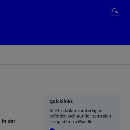
Suchbegr
Suche
starten
Quicklinks
Alle Praktikumsunterlagen
befinden sich auf der zentralen
 in der
Lernplattform Moodle