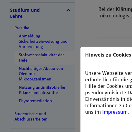
Bei der Klärun
Studium und
mikrobiologis
Lehre
Praktika
Anmeldung,
Sicherheitseinweisung und
Vorbereitung
Hinweis zu Cookies
Stoffwechselaktivität der
Abbildungen u
Hefe
Nachhaltiger Abbau von
Unsere Webseite ver
Ölen mit
erforderlich für di
Mikroorganismen
Hilfe der Cookies un
Nutzung antimikrobieller
pseudonymisierte D
Pflanzeninhaltsstoffe
Einverständnis in d
Phytoremediation
Informationen zu Co
uns im
Impressum
.
Studentische und
Abschlussarbeiten