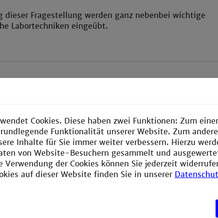
g dieser Fragestellung werden ganz nebenbei wichtige
che Labortechniken eingeübt.
nd Fotos: Dr. Isabell Sommer
wendet Cookies. Diese haben zwei Funktionen: Zum einen
e grundlegende Funktionalität unserer Website. Zum ander
sere Inhalte für Sie immer weiter verbessern. Hierzu wer
aten von Website-Besuchern gesammelt und ausgewerte
ie Verwendung der Cookies können Sie jederzeit widerrufe
okies auf dieser Website finden Sie in unserer
Datenschut