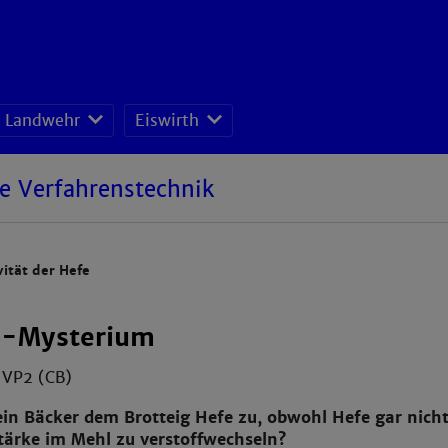
Landwehr
Eiswirth
lor-, Projekt- und Master-Arbeiten
he Verfahrenstechnik
ität der Hefe
e-Mysterium
 VP2 (CB)
in Bäcker dem Brotteig Hefe zu, obwohl Hefe gar nicht
Stärke im Mehl zu verstoffwechseln?