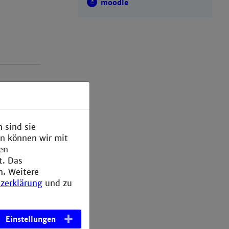
moodle
 sind sie
en können wir mit
den
t. Das
n. Weitere
zerklärung
und zu
Einstellungen