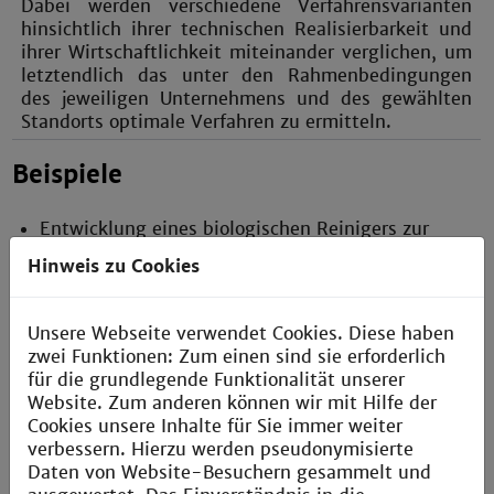
Dabei werden verschiedene Verfahrensvarianten
hinsichtlich ihrer technischen Realisierbarkeit und
ihrer Wirtschaftlichkeit miteinander verglichen, um
letztendlich das unter den Rahmenbedingungen
des jeweiligen Unternehmens und des gewählten
Standorts optimale Verfahren zu ermitteln.
Beispiele
Entwicklung eines biologischen Reinigers zur
Entfernung von Polierpastenrückständen aus
Hinweis zu Cookies
Nuten
Entwicklung eines biologische Entrosters
Unsere Webseite verwendet Cookies. Diese haben
Entwicklung eines Notfallwasserkoffers für die
zwei Funktionen: Zum einen sind sie erforderlich
IWAO International Water Aid Organisation
für die grundlegende Funktionalität unserer
Website. Zum anderen können wir mit Hilfe der
Cookies unsere Inhalte für Sie immer weiter
verbessern. Hierzu werden pseudonymisierte
Daten von Website-Besuchern gesammelt und